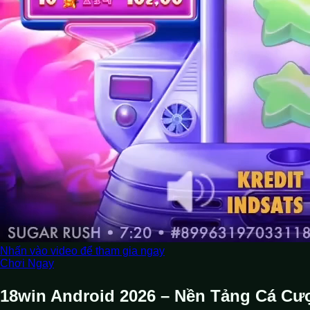
Nhấn vào video để tham gia ngay
Chơi Ngay
18win Android 2026 – Nền Tảng Cá Cư