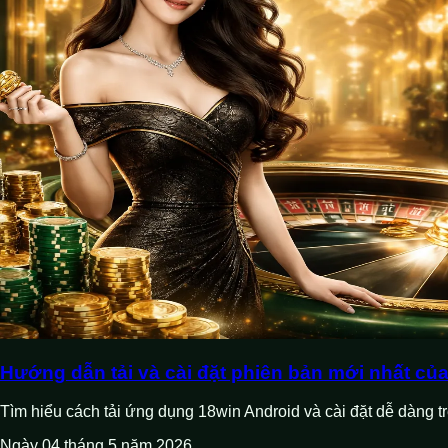
Hướng dẫn tải và cài đặt phiên bản mới nhất củ
Tìm hiểu cách tải ứng dụng 18win Android và cài đặt dễ dàng tr
Ngày 04 tháng 5 năm 2026