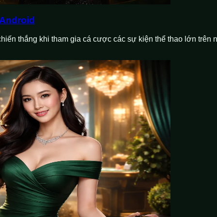
 Android
ến thắng khi tham gia cá cược các sự kiện thể thao lớn trên 