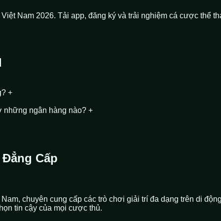
ệt Nam 2026. Tải app, đăng ký và trải nghiệm cá cược thể thao
d
g?
+
trợ những ngân hàng nào?
+
& Đẳng Cấp
t Nam, chuyên cung cấp các trò chơi giải trí đa dạng trên di đ
chọn tin cậy của mọi cược thủ.