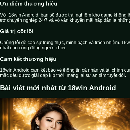
Ưu điểm thương hiệu
Với 18win Android, bạn sẽ được trải nghiệm kho game khổng lồ t
trợ chuyên nghiệp 24/7 và vô vàn khuyến mãi hấp dẫn là những
Giá trị cốt lõi
Chúng tôi đề cao sự trung thực, minh bạch và trách nhiệm. 18win 
nhất cho cộng đồng người chơi.
Cam kết thương hiệu
18win Android cam kết bảo vệ thông tin cá nhân và tài chính c
mắc đều được giải đáp kịp thời, mang lại sự an tâm tuyệt đối.
Bài viết mới nhất từ 18win Android