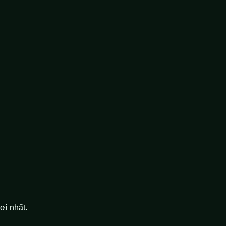
ợi nhất.