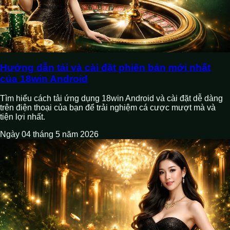
Hướng dẫn tải và cài đặt phiên bản mới nhất
của 18win Android
Tìm hiểu cách tải ứng dụng 18win Android và cài đặt dễ dàng
trên điện thoại của bạn để trải nghiệm cá cược mượt mà và
tiện lợi nhất.
Ngày 04 tháng 5 năm 2026