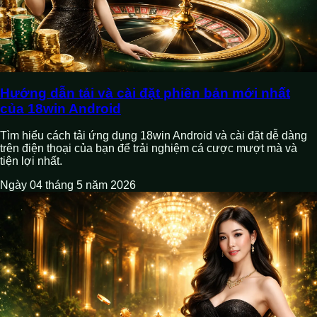
Hướng dẫn tải và cài đặt phiên bản mới nhất
của 18win Android
Tìm hiểu cách tải ứng dụng 18win Android và cài đặt dễ dàng
trên điện thoại của bạn để trải nghiệm cá cược mượt mà và
tiện lợi nhất.
Ngày 04 tháng 5 năm 2026