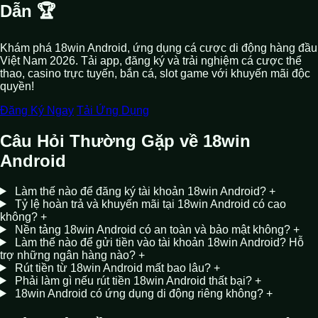
Dẫn 🏆
Khám phá 18win Android, ứng dụng cá cược di động hàng đầu
Việt Nam 2026. Tải app, đăng ký và trải nghiệm cá cược thể
thao, casino trực tuyến, bắn cá, slot game với khuyến mãi độc
quyền!
Đăng Ký Ngay
Tải Ứng Dụng
Câu Hỏi Thường Gặp về 18win
Android
Làm thế nào để đăng ký tài khoản 18win Android?
+
Tỷ lệ hoàn trả và khuyến mãi tại 18win Android có cao
không?
+
Nền tảng 18win Android có an toàn và bảo mật không?
+
Làm thế nào để gửi tiền vào tài khoản 18win Android? Hỗ
trợ những ngân hàng nào?
+
Rút tiền từ 18win Android mất bao lâu?
+
Phải làm gì nếu rút tiền 18win Android thất bại?
+
18win Android có ứng dụng di động riêng không?
+