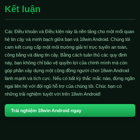
Kết luận
Các Điều khoản và Điều kiện này là nền tảng cho một mối quan
hệ tin cậy và minh bạch giữa bạn và 18win Android. Chúng tôi
cam kết cung cấp một môi trường giải trí trực tuyến an toàn,
công bằng và đáng tin cậy. Bằng cách tuân thủ các quy định
này, bạn không chỉ bảo vệ quyền lợi của chính mình mà còn
góp phần xây dựng một cộng đồng người chơi 18win Android
lành mạnh và tích cực. Nếu có bất kỳ thắc mắc nào, đừng ngần
ngại liên hệ với đội ngũ hỗ trợ của chúng tôi. Chúc bạn có
những trải nghiệm tuyệt vời trên 18win Android!
Trải nghiệm 18win Android ngay