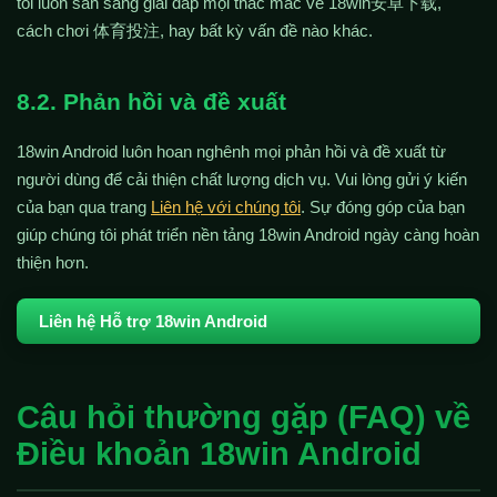
tôi luôn sẵn sàng giải đáp mọi thắc mắc về 18win安卓下载,
cách chơi 体育投注, hay bất kỳ vấn đề nào khác.
8.2. Phản hồi và đề xuất
18win Android luôn hoan nghênh mọi phản hồi và đề xuất từ
người dùng để cải thiện chất lượng dịch vụ. Vui lòng gửi ý kiến
của bạn qua trang
Liên hệ với chúng tôi
. Sự đóng góp của bạn
giúp chúng tôi phát triển nền tảng 18win Android ngày càng hoàn
thiện hơn.
Liên hệ Hỗ trợ 18win Android
Câu hỏi thường gặp (FAQ) về
Điều khoản 18win Android