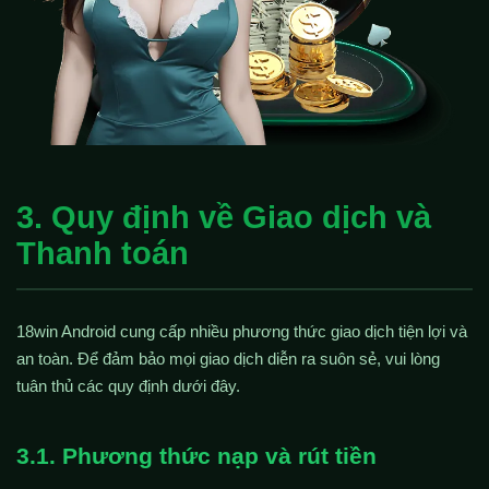
3. Quy định về Giao dịch và
Thanh toán
18win Android cung cấp nhiều phương thức giao dịch tiện lợi và
an toàn. Để đảm bảo mọi giao dịch diễn ra suôn sẻ, vui lòng
tuân thủ các quy định dưới đây.
3.1. Phương thức nạp và rút tiền