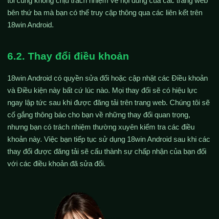
tôi cũng không chịu trách nhiệm về nội dung của các trang web
bên thứ ba mà bạn có thể truy cập thông qua các liên kết trên
18win Android.
6.2. Thay đổi điều khoản
18win Android có quyền sửa đổi hoặc cập nhật các Điều khoản
và Điều kiện này bất cứ lúc nào. Mọi thay đổi sẽ có hiệu lực
ngay lập tức sau khi được đăng tải trên trang web. Chúng tôi sẽ
cố gắng thông báo cho bạn về những thay đổi quan trọng,
nhưng bạn có trách nhiệm thường xuyên kiểm tra các điều
khoản này. Việc bạn tiếp tục sử dụng 18win Android sau khi các
thay đổi được đăng tải sẽ cấu thành sự chấp nhận của bạn đối
với các điều khoản đã sửa đổi.