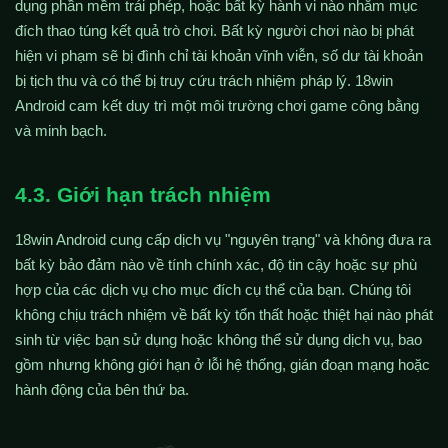
dụng phần mềm trái phép, hoặc bất kỳ hành vi nào nhằm mục
đích thao túng kết quả trò chơi. Bất kỳ người chơi nào bị phát
hiện vi phạm sẽ bị đình chỉ tài khoản vĩnh viễn, số dư tài khoản
bị tịch thu và có thể bị truy cứu trách nhiệm pháp lý. 18win
Android cam kết duy trì một môi trường chơi game công bằng
và minh bạch.
4.3. Giới hạn trách nhiệm
18win Android cung cấp dịch vụ "nguyên trạng" và không đưa ra
bất kỳ bảo đảm nào về tính chính xác, độ tin cậy hoặc sự phù
hợp của các dịch vụ cho mục đích cụ thể của bạn. Chúng tôi
không chịu trách nhiệm về bất kỳ tổn thất hoặc thiệt hại nào phát
sinh từ việc bạn sử dụng hoặc không thể sử dụng dịch vụ, bao
gồm nhưng không giới hạn ở lỗi hệ thống, gián đoạn mạng hoặc
hành động của bên thứ ba.