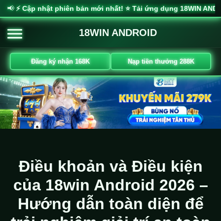
📢
Cập nhật phiên bản mới nhất! ⭐ Tải ứng dụng 18WIN ANDROID nga
18WIN ANDROID
Đăng ký nhận 168K
Nạp tiền thưởng 288K
Điều khoản và Điều kiện
của 18win Android 2026 –
Hướng dẫn toàn diện để