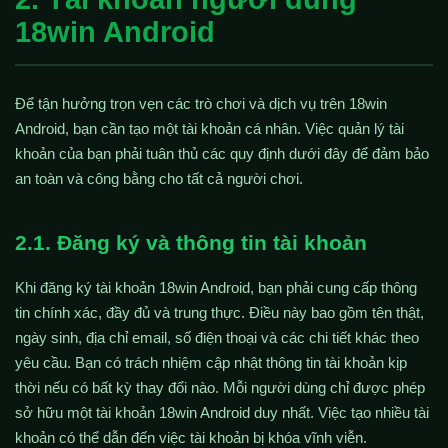
18win Android
Để tận hưởng trọn vẹn các trò chơi và dịch vụ trên 18win
Android, bạn cần tạo một tài khoản cá nhân. Việc quản lý tài
khoản của bạn phải tuân thủ các quy định dưới đây để đảm bảo
an toàn và công bằng cho tất cả người chơi.
2.1. Đăng ký và thông tin tài khoản
Khi đăng ký tài khoản 18win Android, bạn phải cung cấp thông
tin chính xác, đầy đủ và trung thực. Điều này bao gồm tên thật,
ngày sinh, địa chỉ email, số điện thoại và các chi tiết khác theo
yêu cầu. Bạn có trách nhiệm cập nhật thông tin tài khoản kịp
thời nếu có bất kỳ thay đổi nào. Mỗi người dùng chỉ được phép
sở hữu một tài khoản 18win Android duy nhất. Việc tạo nhiều tài
khoản có thể dẫn đến việc tài khoản bị khóa vĩnh viễn.