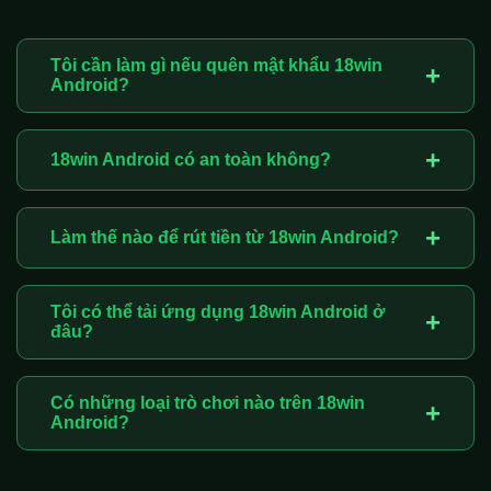
Tôi cần làm gì nếu quên mật khẩu 18win
+
Android?
+
18win Android có an toàn không?
+
Làm thế nào để rút tiền từ 18win Android?
Tôi có thể tải ứng dụng 18win Android ở
+
đâu?
Có những loại trò chơi nào trên 18win
+
Android?