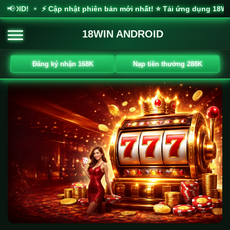
D!
⚡️ Cập nhật phiên bản mới nhất! ⭐ Tải ứng dụng 18WIN AN
📢
•
18WIN ANDROID
Đăng ký nhận 168K
Nạp tiền thưởng 288K