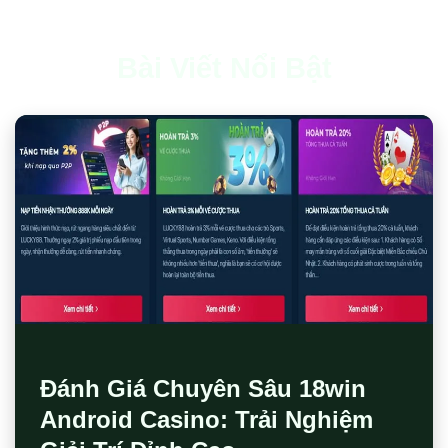
Bài Viết Nổi Bật
Đánh Giá Chuyên Sâu 18win
Android Casino: Trải Nghiệm