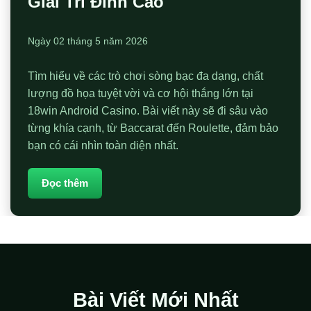
Giải Trí Đỉnh Cao
Ngày 02 tháng 5 năm 2026
Tìm hiểu về các trò chơi sòng bạc đa dạng, chất
lượng đồ họa tuyệt vời và cơ hội thắng lớn tại
18win Android Casino. Bài viết này sẽ đi sâu vào
từng khía cạnh, từ Baccarat đến Roulette, đảm bảo
bạn có cái nhìn toàn diện nhất.
Đọc thêm
Bài Viết Mới Nhất