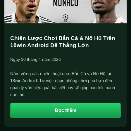
Chiến Lược Chơi Bắn Cá & Nổ Hũ Trên
18win Android Để Thắng Lớn
Ngày 30 tháng 4 năm 2026
Nắm vững các chiến thuật chơi Bắn Cá và Nổ Hũ tại
18win Android. Từ việc chọn phòng chơi phù hợp đến
quản lý vốn hiệu quả, bài viết này sẽ giúp bạn trở thành
cao thủ.
Đọc thêm