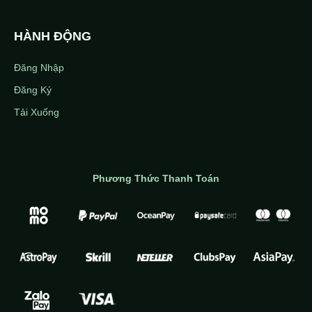
HÀNH ĐỘNG
Đăng Nhập
Đăng Ký
Tải Xuống
Phương Thức Thanh Toán