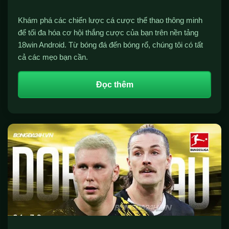
Khám phá các chiến lược cá cược thể thao thông minh
để tối đa hóa cơ hội thắng cược của bạn trên nền tảng
18win Android. Từ bóng đá đến bóng rổ, chúng tôi có tất
cả các mẹo bạn cần.
Đọc thêm