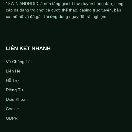
18WIN ANDROID là nền tảng giải trí trực tuyến hàng đầu, cung
cấp đa dạng trò chơi cá cược thể thao, casino trực tuyến, bắn
cá, nổ hũ và đá gà. Tải ứng dụng ngay để trải nghiệm!
LIÊN KẾT NHANH
Về Chúng Tôi
Liên Hệ
Hỗ Trợ
Riêng Tư
Điều Khoản
Cookie
GDPR