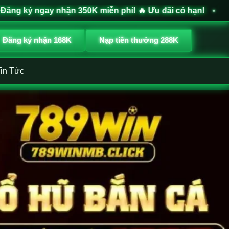
ngay nhận 350K miễn phí! 🔥 Ưu đãi có hạn!
•
🏆 Thưởng 
Đăng ký nhận 168K
Nạp tiền thưởng 288K
in Tức