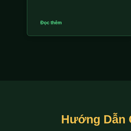
Đọc thêm
Hướng Dẫn Ch