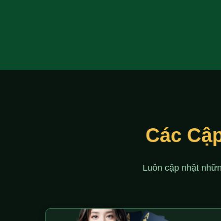
Các Cập
Luôn cập nhật những