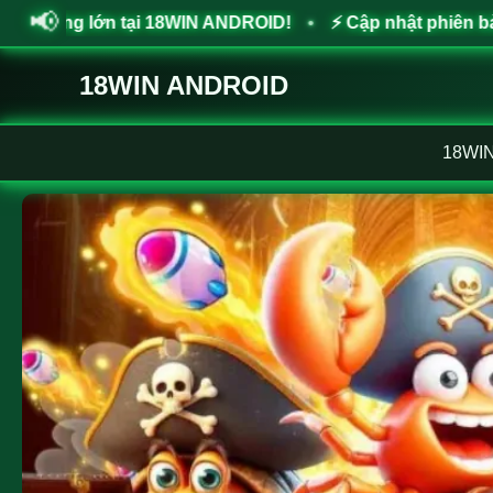
📢
g lớn tại 18WIN ANDROID!
•
⚡️ Cập nhật phiên bản mới n
18WIN ANDROID
18WI