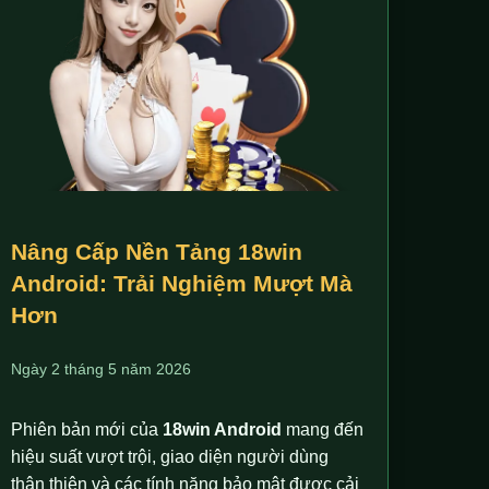
Nâng Cấp Nền Tảng 18win
Android: Trải Nghiệm Mượt Mà
Hơn
Ngày 2 tháng 5 năm 2026
Phiên bản mới của
18win Android
mang đến
hiệu suất vượt trội, giao diện người dùng
thân thiện và các tính năng bảo mật được cải