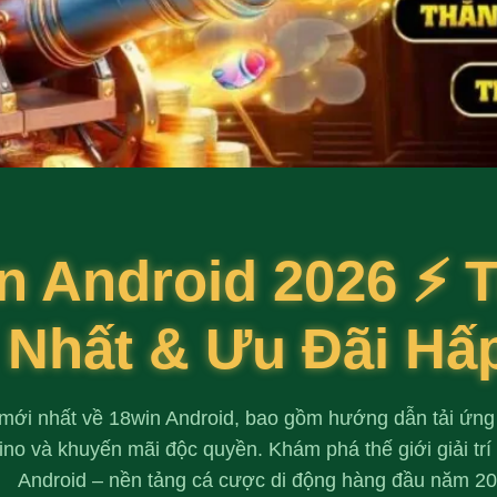
n Android 2026 ⚡ 
 Nhất & Ưu Đãi Hấ
 mới nhất về 18win Android, bao gồm hướng dẫn tải ứng
ino và khuyến mãi độc quyền. Khám phá thế giới giải trí
Android – nền tảng cá cược di động hàng đầu năm 20