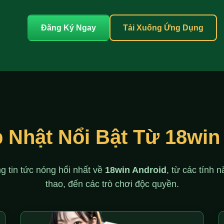
Đăng Ký Ngay
Tải Xuống Ứng Dụng
 Nhật Nổi Bật Từ 18win
 tin tức nóng hổi nhất về
18win Android
, từ các tính 
thao, đến các trò chơi độc quyền.